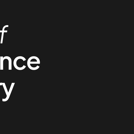
f
ance
ry