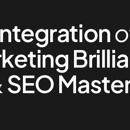
Integration
o
keting Brilli
 SEO Maste