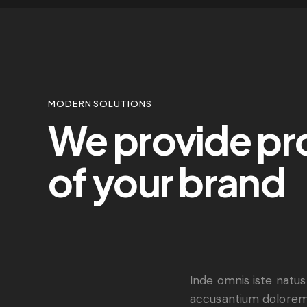
MODERN SOLUTIONS
We provide p
of your brand
Inde omnis iste natus
accusantium dolorem